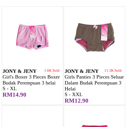
JONY & JENY
1.6K Sold
JONY & JENY
11.3K Sold
Girl's Boxer 3 Pieces Boxer
Girls Panties 3 Pieces Seluar
Budak Perempuan 3 helai
Dalam Budak Perempuan 3
S - XL
Helai
RM14.90
S - XXL
RM12.90