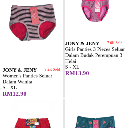
JONY & JENY
17.6K Sold
Girls Panties 3 Pieces Seluar
Dalam Budak Perempuan 3
Helai
S - XL
JONY & JENY
9.2K Sold
RM13.90
Women's Panties Seluar
Dalam Wanita
S - XL
RM12.90