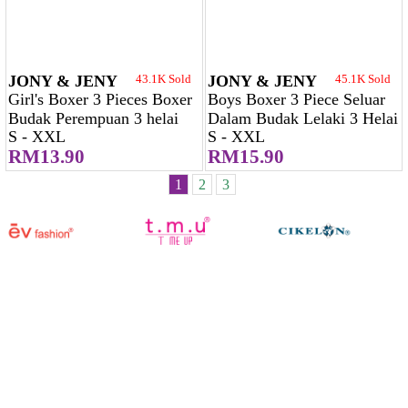
JONY & JENY
43.1K Sold
JONY & JENY
45.1K Sold
Girl's Boxer 3 Pieces Boxer
Boys Boxer 3 Piece Seluar
Budak Perempuan 3 helai
Dalam Budak Lelaki 3 Helai
S - XXL
S - XXL
RM13.90
RM15.90
1
2
3